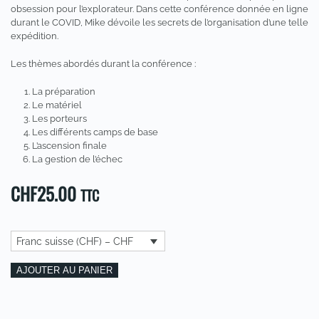
obsession pour l’explorateur. Dans cette conférence donnée en ligne
durant le COVID, Mike dévoile les secrets de l’organisation d’une telle
expédition.
Les thèmes abordés durant la conférence :
La préparation
Le matériel
Les porteurs
Les différents camps de base
L’ascension finale
La gestion de l’échec
CHF
25.00
TTC
Franc suisse (CHF) – CHF
quantité
Alternative:
AJOUTER AU PANIER
de
Conférence