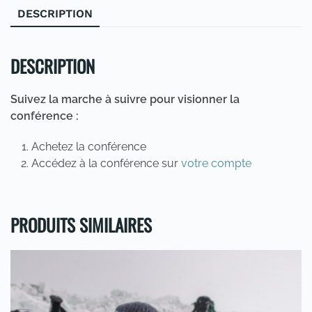
"K2:
DESCRIPTION
The
call
of
DESCRIPTION
the
mountain"
Suivez la marche à suivre pour visionner la
(EN)
conférence :
Achetez la conférence
Accédez à la conférence sur
votre compte
PRODUITS SIMILAIRES