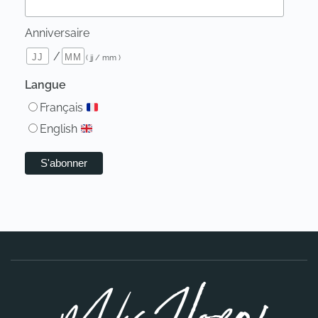
Anniversaire
/
( jj / mm )
Langue
Français
English