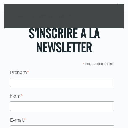
MENU
Passer au contenu principal
S’INSCRIRE À LA
NEWSLETTER
*
indique “obligatoire”
*
Prénom
*
Nom
*
E-mail