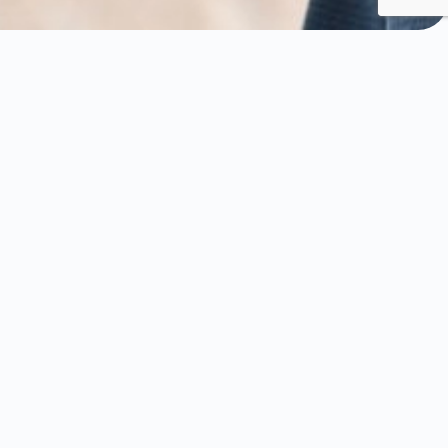
nage, tour du monde sur la ligne de l’équateur,
érences internationales, 27 tours du monde, livres
ent j’ai fait pour accomplir autant de projets et
un.
s.