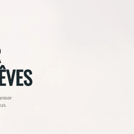
R
ÊVES
aniser
ous.