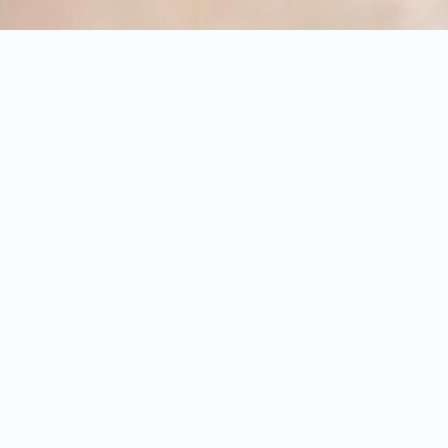
Traversé de l’Amazone à la 
traversé du Pôle Nord, conf
best-sellers…
On me demande souvent comm
d’aventures hors du comm
Et ma réponse est simple.
J’ai utilisé 11 grandes étape