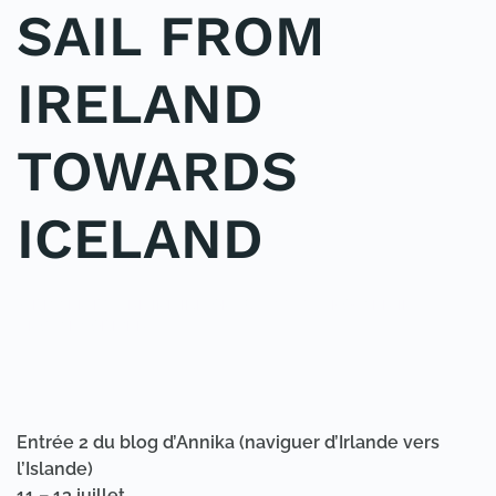
SAIL FROM
IRELAND
TOWARDS
ICELAND
WRITTEN BY
ADMINMIKE
ON
16/07/2020
. POSTED IN
UNCATEGORIZED
.
Entrée 2 du blog d’Annika (naviguer d’Irlande vers
l’Islande)
11 – 13 juillet