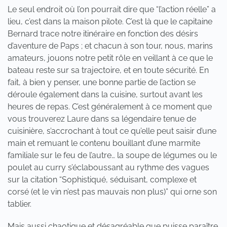
Le seul endroit où l’on pourrait dire que “l’action réelle” a
lieu, c’est dans la maison pilote. C’est là que le capitaine
Bernard trace notre itinéraire en fonction des désirs
d’aventure de Paps ; et chacun à son tour, nous, marins
amateurs, jouons notre petit rôle en veillant à ce que le
bateau reste sur sa trajectoire, et en toute sécurité. En
fait, à bien y penser, une bonne partie de l’action se
déroule également dans la cuisine, surtout avant les
heures de repas. C’est généralement à ce moment que
vous trouverez Laure dans sa légendaire tenue de
cuisinière, s’accrochant à tout ce qu’elle peut saisir d’une
main et remuant le contenu bouillant d’une marmite
familiale sur le feu de l’autre… la soupe de légumes ou le
poulet au curry s’éclaboussant au rythme des vagues
sur la citation “Sophistiqué, séduisant, complexe et
corsé (et le vin n’est pas mauvais non plus)” qui orne son
tablier.
Mais aussi chaotique et désagréable que puisse paraître