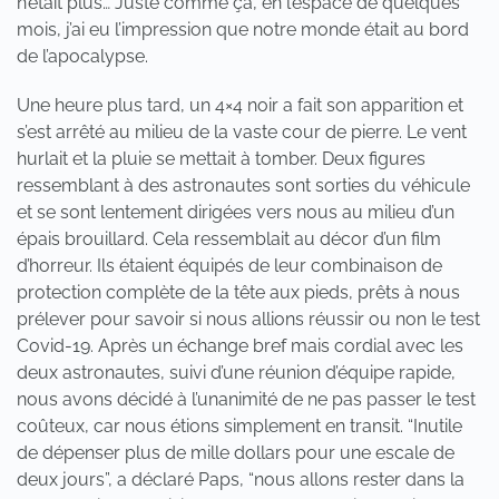
n’était plus… Juste comme ça, en l’espace de quelques
mois, j’ai eu l’impression que notre monde était au bord
de l’apocalypse.
Une heure plus tard, un 4×4 noir a fait son apparition et
s’est arrêté au milieu de la vaste cour de pierre. Le vent
hurlait et la pluie se mettait à tomber. Deux figures
ressemblant à des astronautes sont sorties du véhicule
et se sont lentement dirigées vers nous au milieu d’un
épais brouillard. Cela ressemblait au décor d’un film
d’horreur. Ils étaient équipés de leur combinaison de
protection complète de la tête aux pieds, prêts à nous
prélever pour savoir si nous allions réussir ou non le test
Covid-19. Après un échange bref mais cordial avec les
deux astronautes, suivi d’une réunion d’équipe rapide,
nous avons décidé à l’unanimité de ne pas passer le test
coûteux, car nous étions simplement en transit. “Inutile
de dépenser plus de mille dollars pour une escale de
deux jours”, a déclaré Paps, “nous allons rester dans la