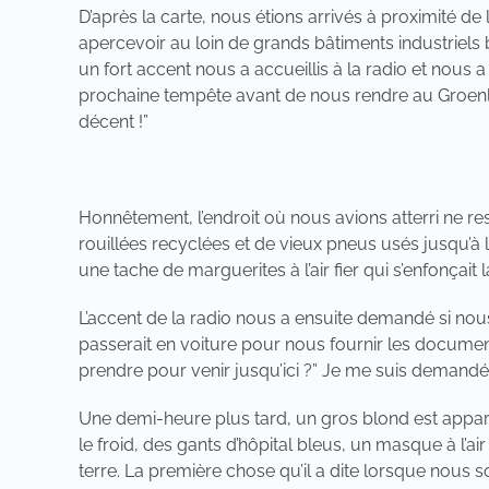
D’après la carte, nous étions arrivés à proximité de
apercevoir au loin de grands bâtiments industriels
un fort accent nous a accueillis à la radio et nous 
prochaine tempête avant de nous rendre au Groenlan
décent !”
Honnêtement, l’endroit où nous avions atterri ne r
rouillées recyclées et de vieux pneus usés jusqu’à 
une tache de marguerites à l’air fier qui s’enfonçait
L’accent de la radio nous a ensuite demandé si nous
passerait en voiture pour nous fournir les docume
prendre pour venir jusqu’ici ?” Je me suis demandé
Une demi-heure plus tard, un gros blond est apparu e
le froid, des gants d’hôpital bleus, un masque à l’
terre. La première chose qu’il a dite lorsque nous s