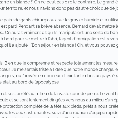
arre en Islande !” On ne peut pas dire le contraire. Le grand étr
ur territoire, et nous n’avions donc pas d’autre choix que de j
ne paire de gants chirurgicaux sur le gravier humide et a uti
t est parti. Pendant sa brève absence, Bernard devait mettre le
rs… On aurait vraiment dit qu’ils manipulaient une sorte de 
 à bord pour se mettre à l’abri, l’agent d’immigration est rev
quoi il a ajouté : “Bon séjour en Islande ! Oh, et vous pouvez 
sistais. Bien que je comprenne et respecte totalement les mes
 cœur. Je me sentais triste à l’idée que notre monde change, 
angers, ou l’arrivée en douceur et excitante dans un pays étr
 était au bord de l’apocalypse.
 et s’est arrêté au milieu de la vaste cour de pierre. Le vent h
ule et se sont lentement dirigées vers nous au milieu d’un ép
e protection complète de la tête aux pieds, prêts à nous préle
avec les deux astronautes, suivi d’une réunion d’équipe rapid