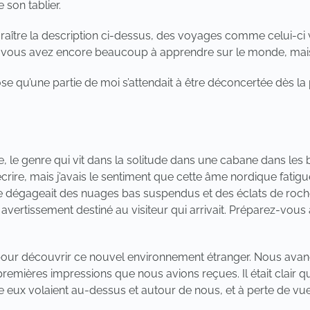
 son tablier.
raître la description ci-dessus, des voyages comme celui-ci
que vous avez encore beaucoup à apprendre sur le monde, ma
ose qu’une partie de moi s’attendait à être déconcertée dès la
le genre qui vit dans la solitude dans une cabane dans les bo
écrire, mais j’avais le sentiment que cette âme nordique fatigu
té se dégageait des nuages bas suspendus et des éclats de r
avertissement destiné au visiteur qui arrivait. Préparez-vous à
pour découvrir ce nouvel environnement étranger. Nous avancio
remières impressions que nous avions reçues. Il était clair que 
re eux volaient au-dessus et autour de nous, et à perte de vue