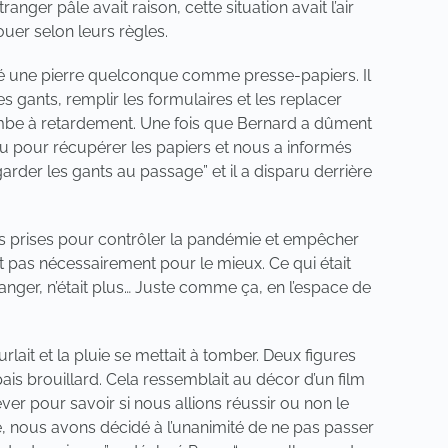
anger pâle avait raison, cette situation avait l’air
ouer selon leurs règles.
lisé une pierre quelconque comme presse-papiers. Il
s gants, remplir les formulaires et les replacer
bombe à retardement. Une fois que Bernard a dûment
enu pour récupérer les papiers et nous a informés
garder les gants au passage” et il a disparu derrière
ures prises pour contrôler la pandémie et empêcher
et pas nécessairement pour le mieux. Ce qui était
anger, n’était plus… Juste comme ça, en l’espace de
urlait et la pluie se mettait à tomber. Deux figures
ais brouillard. Cela ressemblait au décor d’un film
ver pour savoir si nous allions réussir ou non le
e, nous avons décidé à l’unanimité de ne pas passer