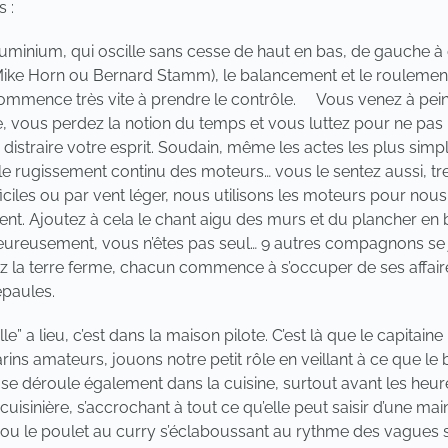
 :
minium, qui oscille sans cesse de haut en bas, de gauche à dr
ike Horn ou Bernard Stamm), le balancement et le roulement
mence très vite à prendre le contrôle. Vous venez à peine d
 vous perdez la notion du temps et vous luttez pour ne pas m
 distraire votre esprit. Soudain, même les actes les plus sim
e rugissement continu des moteurs… vous le sentez aussi, tre
ciles ou par vent léger, nous utilisons les moteurs pour nous a
. Ajoutez à cela le chant aigu des murs et du plancher en boi
Heureusement, vous n’êtes pas seul… 9 autres compagnons se 
tez la terre ferme, chacun commence à s’occuper de ses affai
paules.
lle” a lieu, c’est dans la maison pilote. C’est là que le capitai
ins amateurs, jouons notre petit rôle en veillant à ce que le ba
ion se déroule également dans la cuisine, surtout avant les h
isinière, s’accrochant à tout ce qu’elle peut saisir d’une ma
s ou le poulet au curry s’éclaboussant au rythme des vagues s