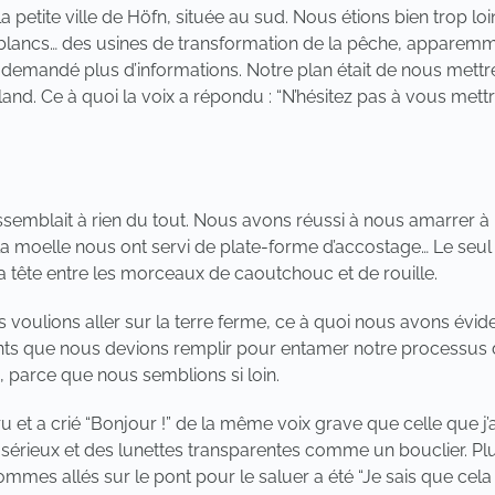
 la petite ville de Höfn, située au sud. Nous étions bien trop
 blancs… des usines de transformation de la pêche, apparemm
a demandé plus d’informations. Notre plan était de nous mettre
d. Ce à quoi la voix a répondu : “N’hésitez pas à vous mettre
essemblait à rien du tout. Nous avons réussi à nous amarrer à
la moelle nous ont servi de plate-forme d’accostage… Le seul s
 la tête entre les morceaux de caoutchouc et de rouille.
 voulions aller sur la terre ferme, ce à quoi nous avons évid
nts que nous devions remplir pour entamer notre processus d
, parce que nous semblions si loin.
t a crié “Bonjour !” de la même voix grave que celle que j’ava
air sérieux et des lunettes transparentes comme un bouclier. P
ommes allés sur le pont pour le saluer a été “Je sais que cela 