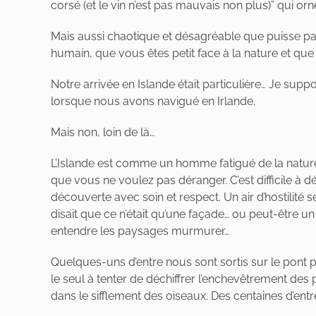
corsé (et le vin n’est pas mauvais non plus)” qui orne
Mais aussi chaotique et désagréable que puisse pa
humain, que vous êtes petit face à la nature et 
Notre arrivée en Islande était particulière… Je supp
lorsque nous avons navigué en Irlande.
Mais non, loin de là…
L’Islande est comme un homme fatigué de la nature, 
que vous ne voulez pas déranger. C’est difficile à d
découverte avec soin et respect. Un air d’hostili
disait que ce n’était qu’une façade… ou peut-être un 
entendre les paysages murmurer…
Quelques-uns d’entre nous sont sortis sur le pont 
le seul à tenter de déchiffrer l’enchevêtrement des p
dans le sifflement des oiseaux. Des centaines d’ent