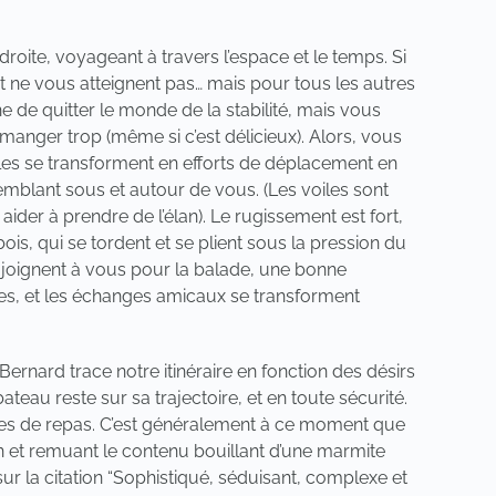
oite, voyageant à travers l’espace et le temps. Si
 ne vous atteignent pas… mais pour tous les autres
e quitter le monde de la stabilité, mais vous
anger trop (même si c’est délicieux). Alors, vous
ples se transforment en efforts de déplacement en
mblant sous et autour de vous. (Les voiles sont
ider à prendre de l’élan). Le rugissement est fort,
s, qui se tordent et se plient sous la pression du
joignent à vous pour la balade, une bonne
res, et les échanges amicaux se transforment
ne Bernard trace notre itinéraire en fonction des désirs
teau reste sur sa trajectoire, et en toute sécurité.
eures de repas. C’est généralement à ce moment que
in et remuant le contenu bouillant d’une marmite
ur la citation “Sophistiqué, séduisant, complexe et