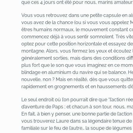
que ces 4 jours ont été pour nous, marins amateurs
Vous vous retrouvez dans une petite capsule en alu
vous avez de la chance (ou si vous vous appelez M
êtres humains normaux, le mouvement constant com
commencez déjà à vous sentir somnolent. Très vite,
optez pour cette position horizontale et essayez de
montagne. Alors, vous fermez les yeux et écoutez l
généralement sorties, mais dans des conditions diffi
plus fort que le son que vous imaginez en ce moment
blindage en aluminium du navire qui se balance. 
nouvelle, non ? Mais en réalité, dès que vous quit
rapidement en grognements et en haussements d’é
Le seul endroit où l’on pourrait dire que “l’action rée
d’aventure de Paps ; et chacun à son tour, nous, mar
En fait, à bien y penser, une bonne partie de l’act
vous trouverez Laure dans sa légendaire tenue de cu
familiale sur le feu de l’autre… la soupe de légume