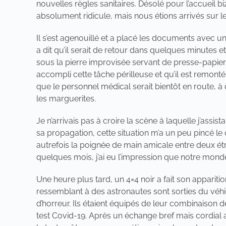
nouvelles règles sanitaires. Désolé pour l’accueil biz
absolument ridicule, mais nous étions arrivés sur le
Il s’est agenouillé et a placé les documents avec u
a dit qu’il serait de retour dans quelques minutes e
sous la pierre improvisée servant de presse-papie
accompli cette tâche périlleuse et qu’il est remonté
que le personnel médical serait bientôt en route, à 
les marguerites.
Je n’arrivais pas à croire la scène à laquelle j’as
sa propagation, cette situation m’a un peu pincé le
autrefois la poignée de main amicale entre deux étr
quelques mois, j’ai eu l’impression que notre monde
Une heure plus tard, un 4×4 noir a fait son apparition
ressemblant à des astronautes sont sorties du véhic
d’horreur. Ils étaient équipés de leur combinaison d
test Covid-19. Après un échange bref mais cordial 