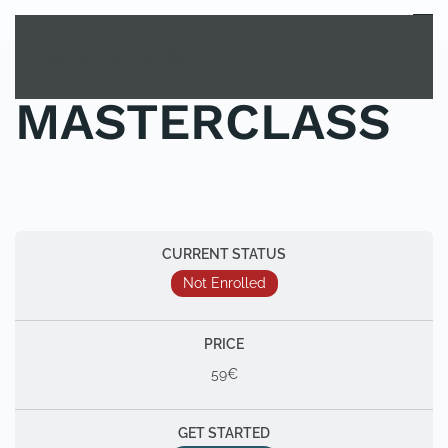
MENU
Skip to main content
MASTERCLASS
POSTED IN
MASTERCLASS
.
CURRENT STATUS
Not Enrolled
PRICE
59€
GET STARTED